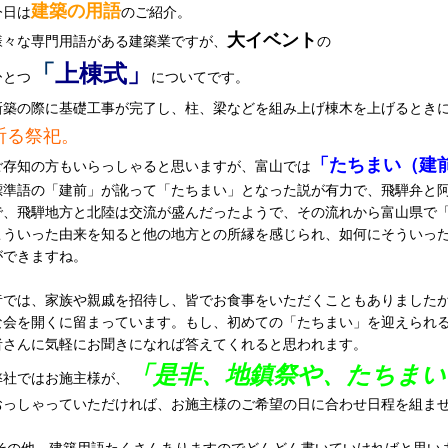
建築の用語
今日は
のご紹介。
大イベント
様々な専門用語がある建築業ですが、
の
「
上棟式」
ひとつ
についてです。
新築の際に基礎工事が完了し、柱、梁などを組み上げ棟木を上げるとき
祈る祭祀。
「たちまい（建
ご存知の方もいらっしゃると思いますが、富山では
標準語の「建前」が訛って「たちまい」となった説が有力で、飛騨弁と
で、飛騨地方と北陸は交流が盛んだったようで、その流れから富山県で
こういった由来を知ると他の地方との所縁を感じられ、如何にそういっ
ができますね。
昔では、家族や親戚を招待し、皆でお食事をいただくこともありました
な会を開くに留まっています。もし、初めての「たちまい」を迎えられ
者さんに気軽にお聞きになれば答えてくれると思われます。
「是非、地鎮祭や、たちまい
弊社ではお施主様が、
おっしゃっていただければ、お施主様のご希望の日に合わせ日程を組ま