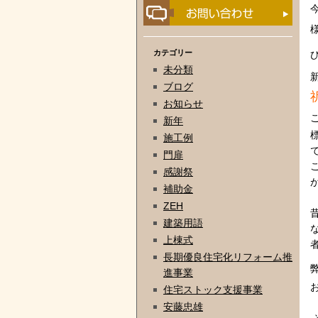
カテゴリー
未分類
ブログ
お知らせ
新年
施工例
門扉
感謝祭
補助金
ZEH
建築用語
上棟式
長期優良住宅化リフォーム推
進事業
住宅ストック支援事業
安藤忠雄