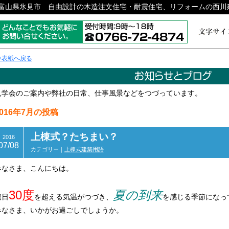
富山県氷見市 自由設計の木造注文住宅・耐震住宅、リフォームの西川
<表紙へ戻る
見学会のご案内や弊社の日常、仕事風景などをつづっています。
2016年7月の投稿
上棟式？たちまい？
2016
07/08
カテゴリー｜
上棟式
建築用語
みなさま、こんにちは。
30度
夏の到来
連日
を超える気温がつづき、
を感じる季節になっ
みなさま、いかがお過ごしでしょうか。