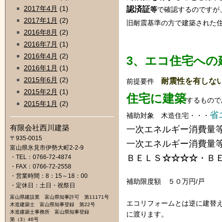
2017年4月
(1)
認済証
等
で確認するのですが
2017年1月
(2)
旧耐震基準の方で建築された
2016年8月
(2)
2016年7月
(1)
2016年4月
(2)
3、エコ住宅への
2016年1月
(1)
2015年6月
(2)
耐震性を有しな
前提要件
2015年2月
(1)
住宅に建築
するもので
2015年1月
(2)
省
補助対象 木造住宅・・・
有限会社西川建築
一次エネルギー消費量等
〒935-0015
一次エネルギー消費量
富山県氷見市伊勢大町2-2-9
ＢＥＬＳ
☆☆☆☆
・Ｂ
・TEL：0766-72-4874
・FAX：0766-72-2558
・営業時間：8：15～18：00
補助限度額 ５０万円/戸
・定休日：土日・祝祭日
富山県建設業 富山県知事許可 第11171号
エコリフォームとは逆に建替
木造建築士 富山県知事登録 第22号
木造建築士事務所 富山県知事登録
に渡ります。
第（3）46号