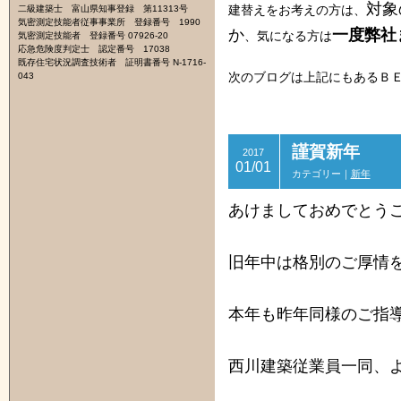
対象
二級建築士 富山県知事登録 第11313号
建替えをお考えの方は、
気密測定技能者従事事業所 登録番号 1990
か
一度弊社
、気になる方は
気密測定技能者 登録番号 07926-20
応急危険度判定士 認定番号 17038
既存住宅状況調査技術者 証明書番号 N-1716-
043
次のブログは上記にもあるＢ
謹賀新年
2017
01/01
カテゴリー｜
新年
あけましておめでとう
旧年中は格別のご厚情
本年も昨年同様のご指
西川建築従業員一同、