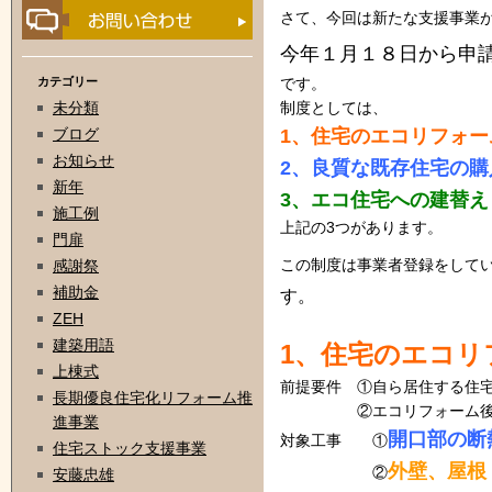
さて、今回は新たな支援事業
今年１月１８日から申
カテゴリー
です。
未分類
制度としては、
1、住宅のエコリフォー
ブログ
お知らせ
2、良質な既存住宅の購
新年
3、エコ住宅への建替え
施工例
上記の3つがあります。
門扉
この制度は事業者登録をして
感謝祭
補助金
す。
ZEH
建築用語
1、住宅のエコリ
上棟式
前提要件 ①自ら居住する住
長期優良住宅化リフォーム推
②エコリフォーム後の住
進事業
開口部の断
対象工事 ①
住宅ストック支援事業
外壁、屋根
②
安藤忠雄