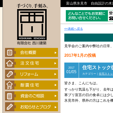
富山県氷見市 自由設計の木
<<表紙へ戻る
見学会のご案内や弊社の日常
2017年1月の投稿
住宅ストック
2017
01/05
カテゴリー｜
住宅ストッ
皆さま、こんにちは。
すっかり気温も下がり、去年
寒ブリ宣言の日の食卓には少
氷見市外、県外の方はこれを